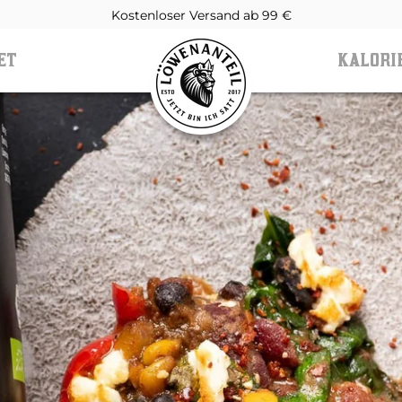
Über 1 Mio. zufriedene Kunden
TEILEN
ET
KALORI
ET
KALORI