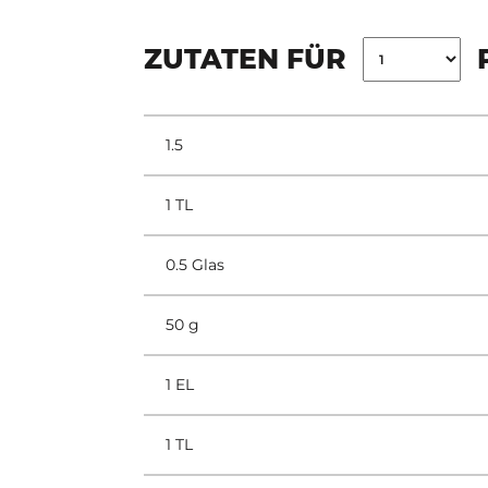
ZUTATEN FÜR
1.5
1 TL
0.5 Glas
50 g
1 EL
1 TL