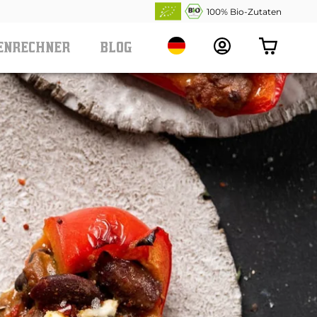
100% Bio-Zutaten
VORHERIGES
NÄCHSTES
Translation
ENRECHNER
BLOG
missing:
ENRECHNER
de.header.general.locale