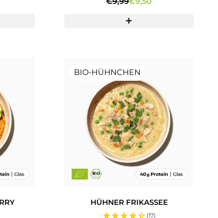
€9,99
€9,50
BIO-HÜHNCHEN
RRY
HÜHNER FRIKASSEE
)
(17)