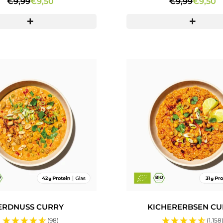
€9,99
€9,50
€9,99
€9,50
ERDNUSS CURRY
KICHERERBSEN CU
(98)
(1.158