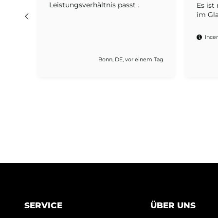
auch.
Leistungsverhältnis passt .
Es ist
icht
im Gl
Incen
 einem
Tag
Bonn, DE, vor einem Tag
SERVICE
ÜBER UNS