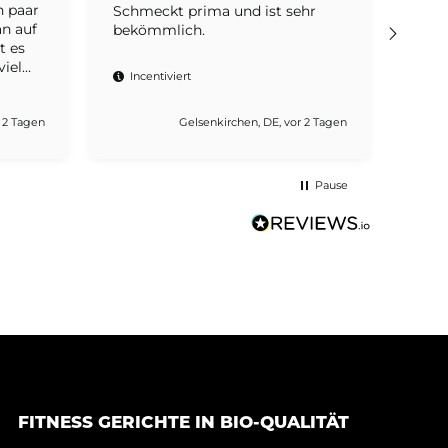
n paar
Schmeckt prima und ist sehr
sehr
an auf
bekömmlich.
t es
viel
Inc
Incentiviert
s ich
lecker!
 2 Tagen
Gelsenkirchen, DE, vor 2 Tagen
Pause
FITNESS GERICHTE IN BIO-QUALITÄT