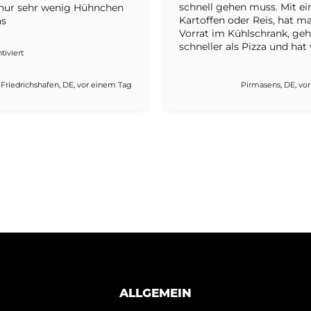
schnell gehen muss. Mit ei
 nur sehr wenig Hühnchen
Kartoffen oder Reis, hat m
as
Vorrat im Kühlschrank, geh
schneller als Pizza und hat 
tiviert
gesunde Proteine. Alles wa
bis jetzt probiert habe war 
Friedrichshafen, DE, vor einem Tag
Pirmasens, DE, vor
ALLGEMEIN