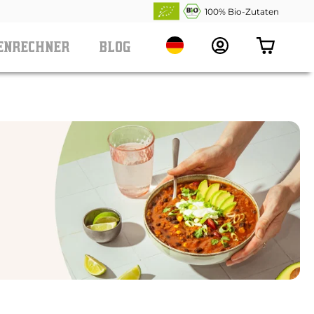
100% Bio-Zutaten
Translation
ENRECHNER
BLOG
missing:
ENRECHNER
de.header.general.locale