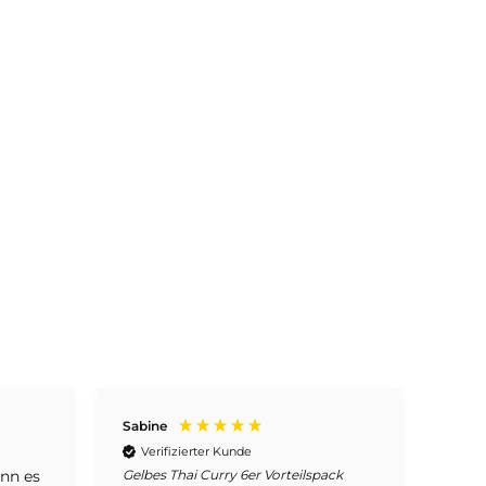
Sabine
Beatr
Verifizierter Kunde
Ve
enn es
Gelbes Thai Curry 6er Vorteilspack
Gelbe